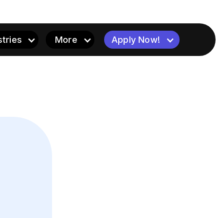
stries
More
Apply Now!