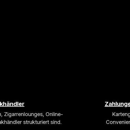
akhändler
Zahlunge
, Zigarrenlounges, Online-
Karteng
ändler strukturiert sind.
Convenien