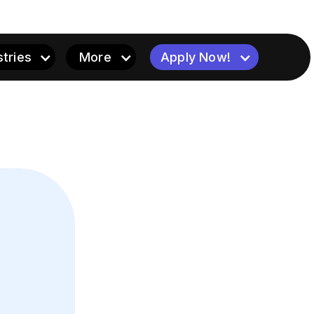
stries
More
Apply Now!